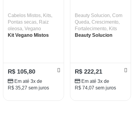
Cabelos Mistos
,
Kits
,
Beauty Solucion
,
Com
Pontas secas
,
Raiz
Queda
,
Crescimento
,
oleosa
,
Vegano
Fortalecimento
,
Kits
Kit Vegano Mistos
Beauty Solucion
Shampoo +
Condicionador
Lokenzzi 320ml
R$
105,80
R$
222,21
Em até 3x de
Em até 3x de
R$
35,27
sem juros
R$
74,07
sem juros