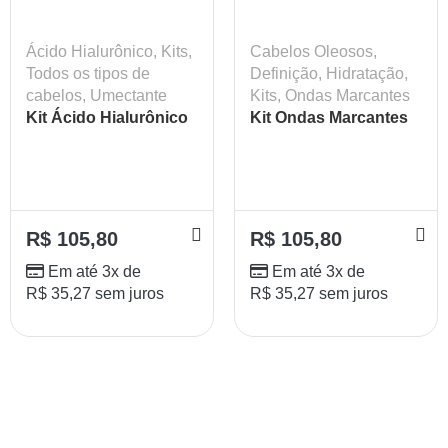
Ácido Hialurônico
,
Kits
,
Cabelos Oleosos
,
Todos os tipos de
Definição
,
Hidratação
,
cabelos
,
Umectante
Kits
,
Ondas Marcantes
Kit Ácido Hialurônico
Kit Ondas Marcantes
Shampoo +
Shampoo +
Condicionador
Condicionador
Lokenzzi 320ml
Lokenzzi 320ml
R$
105,80
R$
105,80
Em até 3x de
Em até 3x de
R$
35,27
sem juros
R$
35,27
sem juros