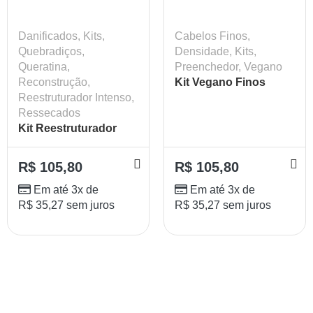
Danificados
,
Kits
,
Cabelos Finos
,
Quebradiços
,
Densidade
,
Kits
,
Queratina
,
Preenchedor
,
Vegano
Reconstrução
,
Kit Vegano Finos
Reestruturador Intenso
,
Shampoo +
Ressecados
Condicionador
Kit Reestruturador
Lokenzzi 320ml
Intenso Shampoo +
Condicionador
R$
105,80
R$
105,80
Lokenzzi 320ml
Em até 3x de
Em até 3x de
R$
35,27
sem juros
R$
35,27
sem juros