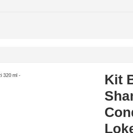
nador Lokenzzi 320 ml
Kit 
Sha
Con
Loke