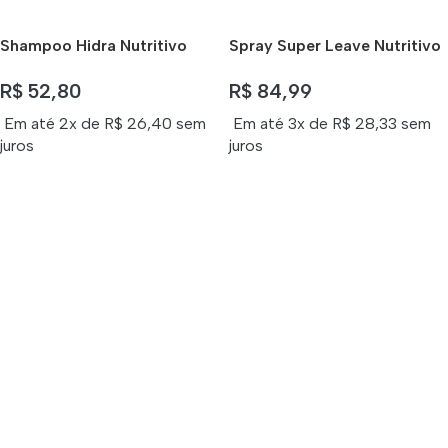
Shampoo Hidra Nutritivo
Spray Super Leave Nutritivo
Frizz Zero Lokenzzi 320ml
Lokenzzi Frizz Zero 240ml
R$
52,80
R$
84,99
Em até 2x de
R$
26,40
sem
Em até 3x de
R$
28,33
sem
juros
juros
Frizz Zero