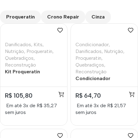
CUSTOM TEXT
Proqueratin
Crono Repair
Cinza
Danificados
,
Kits
,
Condicionador
,
Nutrição
,
Proqueratin
,
Danificados
,
Nutrição
,
Quebradiços
,
Proqueratin
,
Reconstrução
Quebradiços
,
Kit Proqueratin
Reconstrução
Shampoo +
Condicionador
Condicionador Lokenzzi
Proqueratin Vegetal
320ml
Lokenzzi 320ml
R$
105,80
R$
64,70
Em até 3x de
R$
35,27
Em até 3x de
R$
21,57
sem juros
sem juros