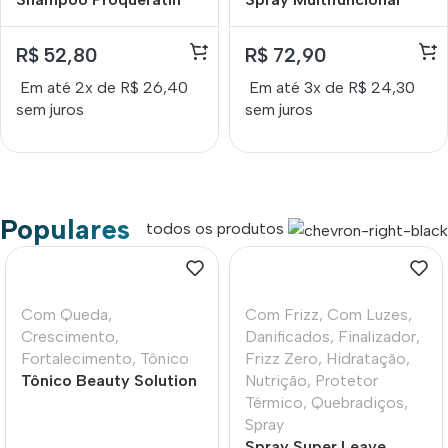
Vegetal Lokenzzi 320ml
Proqueratin Vegetal
Lokenzzi 235ml
R$
52,80
R$
72,90
Em até 2x de
R$
26,40
Em até 3x de
R$
24,30
sem juros
sem juros
Populares
todos os produtos
Com Queda
,
Com Frizz
,
Com Luzes
,
Crescimento
,
Danificados
,
Finalizador
,
Fortalecimento
,
Tônico
Frizz Zero
,
Hidratação
,
Tônico Beauty Solution
Nutrição
,
Protetor
Lokenzzi 100ml
Térmico
,
Quebradiços
,
Spray
Spray Super Leave