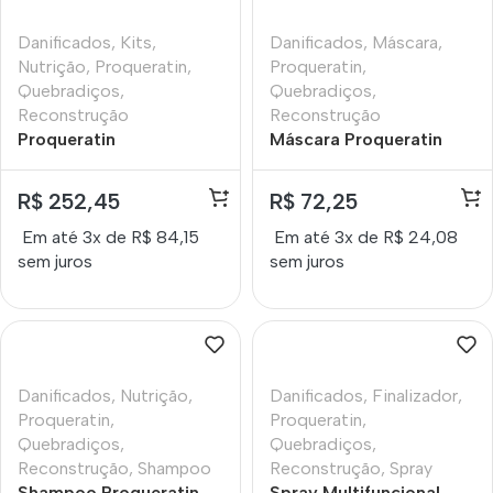
Danificados
,
Kits
,
Danificados
,
Máscara
,
Nutrição
,
Proqueratin
,
Proqueratin
,
Quebradiços
,
Quebradiços
,
Reconstrução
Reconstrução
Proqueratin
Máscara Proqueratin
Vegetal Lokenzzi 250 Gr
R$
252,45
R$
72,25
Em até 3x de
R$
84,15
Em até 3x de
R$
24,08
sem juros
sem juros
Danificados
,
Nutrição
,
Danificados
,
Finalizador
,
Proqueratin
,
Proqueratin
,
Quebradiços
,
Quebradiços
,
Reconstrução
,
Shampoo
Reconstrução
,
Spray
Shampoo Proqueratin
Spray Multifuncional