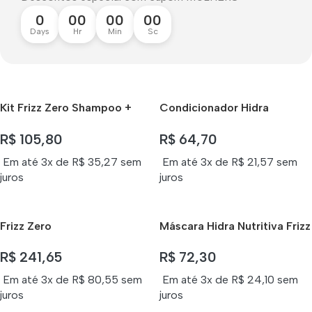
0
00
00
00
Days
Hr
Min
Sc
Kit Frizz Zero Shampoo +
Condicionador Hidra
Condicionador Lokenzzi
Nutritivo Frizz Zero Lokenzzi
R$
105,80
R$
64,70
320ml
320ml
Em até 3x de
R$
35,27
sem
Em até 3x de
R$
21,57
sem
juros
juros
Frizz Zero
Máscara Hidra Nutritiva Frizz
Zero Lokenzzi 250gr
R$
241,65
R$
72,30
Em até 3x de
R$
80,55
sem
Em até 3x de
R$
24,10
sem
juros
juros