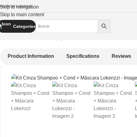
ite oficial Lokenzzi
Skip to navigation
Skip to main content
Categories
Início
Cinza
Kit Cinza Shampoo + Cond + Máscara Lokenzzi
Product Information
Specifications
Reviews