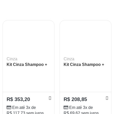
Cinza
Cinza
Kit Cinza Shampoo +
Kit Cinza Shampoo +
Cond + Máscara +
Máscara + Finalizador
Finzalidor + Sérum
Lokenzzi
Lokenzzi
R$
353,20
R$
208,85
Em até 3x de
Em até 3x de
R$
117,73
sem juros
R$
69,62
sem juros