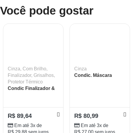
Você pode gostar
Cinza
,
Com Brilho
,
Cinza
Finalizador
,
Grisalhos
,
Condic. Máscara
Protetor Térmico
Matizadora Cinza
Condic Finalizador &
Lokenzzi 250gr
Protetor Anti
Amarelamento 240ML
Lokenzzi
R$
89,64
R$
80,99
Em até 3x de
Em até 3x de
R$
29,88
sem juros
R$
27,00
sem juros