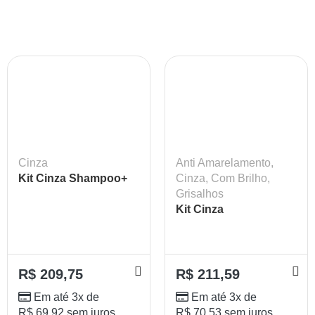
Cinza
Anti Amarelamento
,
Kit Cinza Shampoo+
Cinza
,
Com Brilho
,
Máscara + Sérum
Grisalhos
Lokenzzi
Kit Cinza
Shampoo+Cond+Finaliza
Lokenzzi
R$
209,75
R$
211,59
Em até 3x de
Em até 3x de
R$
69,92
sem juros
R$
70,53
sem juros