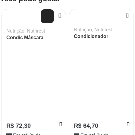
SOL
D O
UT
Nutrição
,
Nutrirest
Nutrição
,
Nutrirest
Condicionador
Condic Máscara
Nutrirest Lokenzzi
Nutrirest Lokenzzi
320ml
250ml
R$
72,30
R$
64,70