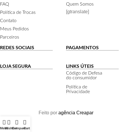
FAQ
Quem Somos
[gtranslate]
Política de Trocas
Contato
Meus Pedidos
Parceiros
REDES SOCIAIS
PAGAMENTOS
LOJA SEGURA
LINKS ÚTEIS
Código de Defesa
do consumidor
Política de
Privacidade
Feito por
agência Creapar
Menu
Wishlist
Compare
Cart