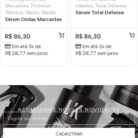
Marcantes
,
Protetor
cabelos
,
Total Defense
Térmico
,
Sérum
,
Séruns
Sérum Total Defense
Sérum Ondas Marcantes
Lokenzzi 55ml
Lokenzzi 55ml
R$
86,30
R$
86,30
Em até 3x de
Em até 3x de
R$
28,77
sem juros
R$
28,77
sem juros
ACOMPANHE NOSSAS NOVIDADES
CADASTRAR