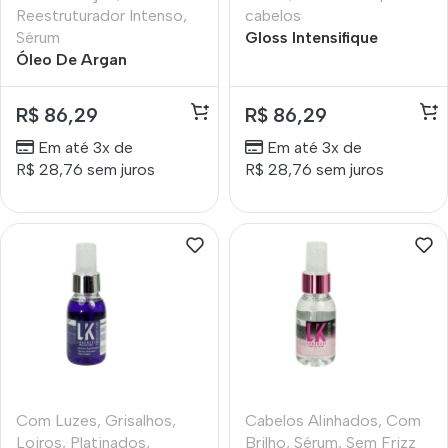
Reestruturador Intenso
,
cabelos
Sérum
Gloss Intensifique
Óleo De Argan
Lokenzzi Profissional
Reestruturador Intenso
55ml
Lokenzzi 55ml
R$
86,29
R$
86,29
Em até 3x de
Em até 3x de
R$
28,76
sem juros
R$
28,76
sem juros
Com Luzes
,
Grisalhos
,
Cabelos Alinhados
,
Com
Loiros
,
Platinados
,
Brilho
,
Sérum
,
Sem Frizz