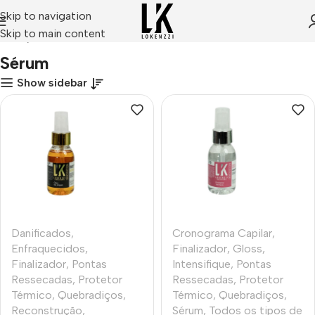
Skip to navigation
Skip to main content
Início
Sérum
Sérum
Show sidebar
Danificados
,
Cronograma Capilar
,
Enfraquecidos
,
Finalizador
,
Gloss
,
Finalizador
,
Pontas
Intensifique
,
Pontas
Ressecadas
,
Protetor
Ressecadas
,
Protetor
Térmico
,
Quebradiços
,
Térmico
,
Quebradiços
,
Reconstrução
,
Sérum
,
Todos os tipos de