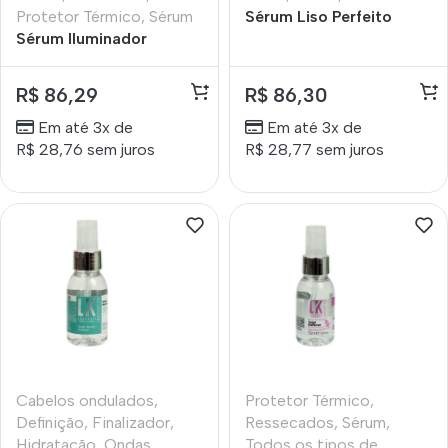
Protetor Térmico
,
Sérum
Sérum Liso Perfeito
Sérum Iluminador
Lokenzzi 55ml
Desamarelador Lokenzzi
55ml
R$
86,29
R$
86,30
Em até 3x de
Em até 3x de
R$
28,76
sem juros
R$
28,77
sem juros
Cabelos ondulados
,
Protetor Térmico
,
Definição
,
Finalizador
,
Ressecados
,
Sérum
,
Hidratação
,
Ondas
Todos os tipos de